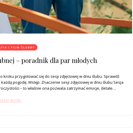
FIA I FILM ŚLUBNY
ubnej – poradnik dla par młodych
po kroku przygotować się do sesji zdjęciowej w dniu ślubu. Sprawdź
 każdą pogodę. Wstęp: Znaczenie sesji zdjęciowej w dniu ślubu Sesja
roczystości – to właśnie ona pozwala zatrzymać emocje, detale…
READ MORE