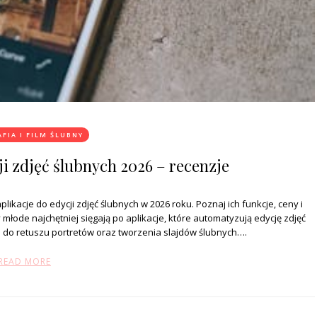
FIA I FILM ŚLUBNY
ji zdjęć ślubnych 2026 – recenzje
aplikacje do edycji zdjęć ślubnych w 2026 roku. Poznaj ich funkcje, ceny i
 młode najchętniej sięgają po aplikacje, które automatyzują edycję zdjęć
AI do retuszu portretów oraz tworzenia slajdów ślubnych….
READ MORE