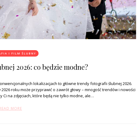
FIA I FILM ŚLUBNY
lubnej 2026: co będzie modne?
onwencjonalnych lokalizacjach to główne trendy fotografii ślubnej 2026.
w 2026 roku może przyprawić o zawrót głowy – mnogość trendów i nowości
eży Ci na zdjęciach, które będą nie tylko modne, ale…
READ MORE