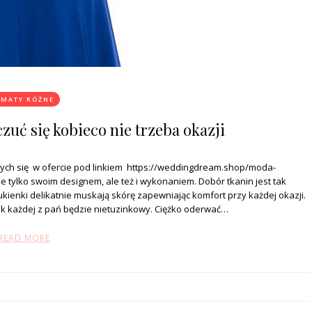
EMATY RÓŻNE
zuć się kobieco nie trzeba okazji
ych się w ofercie pod linkiem https://weddingdream.shop/moda-
tylko swoim designem, ale też i wykonaniem. Dobór tkanin jest tak
ukienki delikatnie muskają skórę zapewniając komfort przy każdej okazji.
k każdej z pań będzie nietuzinkowy. Ciężko oderwać…
READ MORE