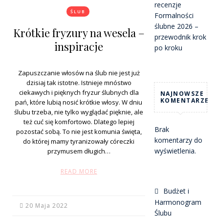
recenzje
ŚLUB
Formalności
ślubne 2026 –
Krótkie fryzury na wesela –
przewodnik krok
inspiracje
po kroku
Zapuszczanie włosów na ślub nie jest już
dzisiaj tak istotne. Istnieje mnóstwo
ciekawych i pięknych fryzur ślubnych dla
NAJNOWSZE
KOMENTARZE
pań, które lubią nosić krótkie włosy. W dniu
ślubu trzeba, nie tylko wyglądać pięknie, ale
też cuć się komfortowo. Dlatego lepiej
Brak
pozostać sobą. To nie jest komunia święta,
komentarzy do
do której mamy tyranizowały córeczki
wyświetlenia.
przymusem długich…
READ MORE
Budżet i
Harmonogram
20 Maja 2022
Ślubu