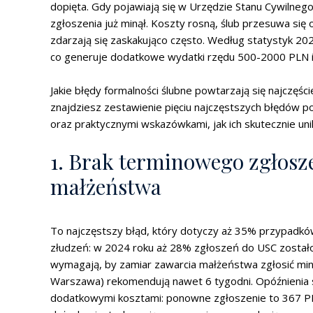
dopięta. Gdy pojawiają się w Urzędzie Stanu Cywilnego
zgłoszenia już minął. Koszty rosną, ślub przesuwa się o 
zdarzają się zaskakująco często. Według statystyk 2
co generuje dodatkowe wydatki rzędu 500-2000 PLN i
Jakie błędy formalności ślubne powtarzają się najczęśc
znajdziesz zestawienie pięciu najczęstszych błędów po
oraz praktycznymi wskazówkami, jak ich skutecznie uni
1. Brak terminowego zgłosz
małżeństwa
To najczęstszy błąd, który dotyczy aż 35% przypadków.
złudzeń: w 2024 roku aż 28% zgłoszeń do USC został
wymagają, by zamiar zawarcia małżeństwa zgłosić min
Warszawa) rekomendują nawet 6 tygodni. Opóźnienia sk
dodatkowymi kosztami: ponowne zgłoszenie to 367 PL