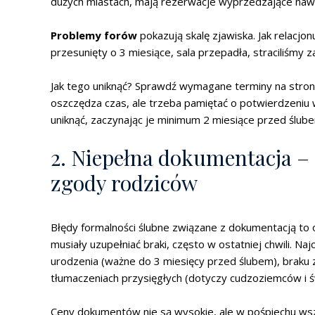
dużych miastach, mają rezerwacje wyprzedzające nawe
Problemy forów
pokazują skalę zjawiska. Jak relacjon
przesunięty o 3 miesiące, sala przepadła, straciliśmy 
Jak tego uniknąć? Sprawdź wymagane terminy na stron
oszczędza czas, ale trzeba pamiętać o potwierdzeniu wi
uniknąć, zaczynając je minimum 2 miesiące przed ślub
2. Niepełna dokumentacja –
zgody rodziców
Błędy formalności ślubne związane z dokumentacją to
musiały uzupełniać braki, często w ostatniej chwili. 
urodzenia (ważne do 3 miesięcy przed ślubem), braku 
tłumaczeniach przysięgłych (dotyczy cudzoziemców i ś
Ceny dokumentów nie są wysokie, ale w pośpiechu wszy