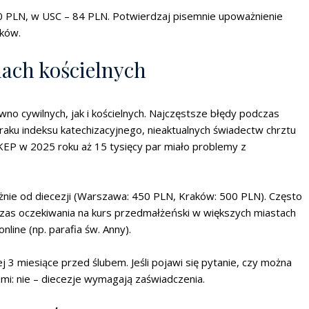
00 PLN, w USC – 84 PLN. Potwierdzaj pisemnie upoważnienie
dków.
iach kościelnych
o cywilnych, jak i kościelnych. Najczęstsze błędy podczas
braku indeksu katechizacyjnego, nieaktualnych świadectw chrztu
KEP w 2025 roku aż 15 tysięcy par miało problemy z
nie od diecezji (Warszawa: 450 PLN, Kraków: 500 PLN). Często
zas oczekiwania na kurs przedmałżeński w większych miastach
line (np. parafia św. Anny).
3 miesiące przed ślubem. Jeśli pojawi się pytanie, czy można
mi: nie – diecezje wymagają zaświadczenia.