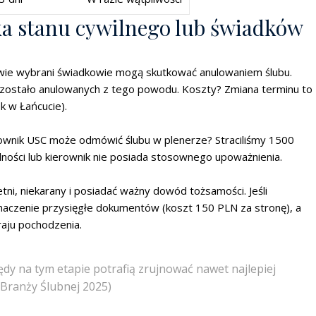
ka stanu cywilnego lub świadków
ciwie wybrani świadkowie mogą skutkować anulowaniem ślubu.
h zostało anulowanych z tego powodu. Koszty? Zmiana terminu to
 w Łańcucie).
ierownik USC może odmówić ślubu w plenerze? Straciliśmy 1500
alności lub kierownik nie posiada stosownego upoważnienia.
tni, niekarany i posiadać ważny dowód tożsamości. Jeśli
maczenie przysięgłe dokumentów (koszt 150 PLN za stronę), a
raju pochodzenia.
ędy na tym etapie potrafią zrujnować nawet najlepiej
Branży Ślubnej 2025)