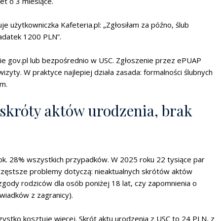
t o 3 miesiące.
uje użytkowniczka Kafeteria.pl: „Zgłosiłam za późno, ślub
zadatek 1200 PLN”.
ie gov.pl lub bezpośrednio w USC. Zgłoszenie przez ePUAP
zyty. W praktyce najlepiej działa zasada: formalności ślubnych
em.
 skróty aktów urodzenia, brak
 ok. 28% wszystkich przypadków. W 2025 roku 22 tysiące par
Najczęstsze problemy dotyczą: nieaktualnych skrótów aktów
zgody rodziców dla osób poniżej 18 lat, czy zapomnienia o
wiadków z zagranicy).
stko kosztuje więcej. Skrót aktu urodzenia z USC to 24 PLN, z