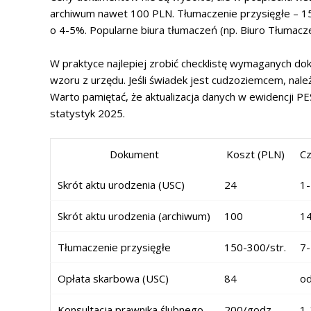
archiwum nawet 100 PLN. Tłumaczenie przysięgłe – 15
o 4-5%. Popularne biura tłumaczeń (np. Biuro Tłumacz
W praktyce najlepiej zrobić checklistę wymaganych doku
wzoru z urzędu. Jeśli świadek jest cudzoziemcem, nale
Warto pamiętać, że aktualizacja danych w ewidencji 
statystyk 2025.
Dokument
Koszt (PLN)
Cz
Skrót aktu urodzenia (USC)
24
1-
Skrót aktu urodzenia (archiwum)
100
14
Tłumaczenie przysięgłe
150-300/str.
7-
Opłata skarbowa (USC)
84
od
Konsultacja prawnika ślubnego
200/godz.
1-