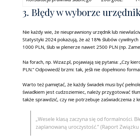
3. Błędy w wyborze urzędni
Nie każdy wie, że nieuprawniony urzędnik lub niewłaś
Statystyki 2024 pokazują, że aż 18% ślubów cywilnyc
1000 PLN, ślub w plenerze nawet 2500 PLN (np. Zamek
Na forach, np. Wizaz.pl, pojawiają się pytania: „Czy k
PLN.” Odpowiedź brzmi: tak, jeśli nie dopełniono form
Warto też pamiętać, że każdy świadek musi być pełnole
świadkiem jest cudzoziemiec, należy przygotować tłu
także sprawdzić, czy nie potrzebuje zaświadczenia z k
„Wesele klasą zaczyna się od formalności. Bł
zaplanowaną uroczystość.” (Raport Związku 