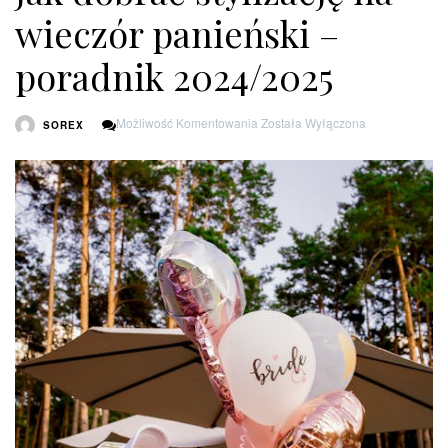
wieczór panieński –
poradnik 2024/2025
Jak
Możliwość Komentowania
Została Wyłączona
SOREX
Dobrać
Stylizację
Na
Wieczór
Panieński
–
Poradnik
2024/2025