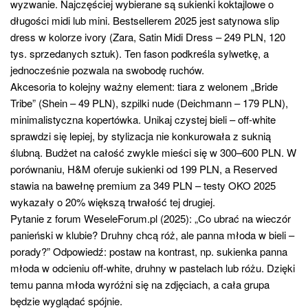
wyzwanie. Najczęściej wybierane są sukienki koktajlowe o
długości midi lub mini. Bestsellerem 2025 jest satynowa slip
dress w kolorze ivory (Zara, Satin Midi Dress – 249 PLN, 120
tys. sprzedanych sztuk). Ten fason podkreśla sylwetkę, a
jednocześnie pozwala na swobodę ruchów.
Akcesoria to kolejny ważny element: tiara z welonem „Bride
Tribe” (Shein – 49 PLN), szpilki nude (Deichmann – 179 PLN),
minimalistyczna kopertówka. Unikaj czystej bieli – off-white
sprawdzi się lepiej, by stylizacja nie konkurowała z suknią
ślubną. Budżet na całość zwykle mieści się w 300–600 PLN. W
porównaniu, H&M oferuje sukienki od 199 PLN, a Reserved
stawia na bawełnę premium za 349 PLN – testy OKO 2025
wykazały o 20% większą trwałość tej drugiej.
Pytanie z forum WeseleForum.pl (2025): „Co ubrać na wieczór
panieński w klubie? Druhny chcą róż, ale panna młoda w bieli –
porady?” Odpowiedź: postaw na kontrast, np. sukienka panna
młoda w odcieniu off-white, druhny w pastelach lub różu. Dzięki
temu panna młoda wyróżni się na zdjęciach, a cała grupa
będzie wyglądać spójnie.