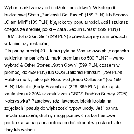
Wybór marki zależy od budżetu i oczekiwań. W kategorii
budżetowej Shein „Panieński Set Pastel” (159 PLN) lub Boohoo
„Glam Mini” (199 PLN) biją rekordy popularności. Jeśli szukasz
czegoś ze średniej półki – Zara „Sequin Dress” (299 PLN) i
H&M „Boho Skirt Set” (249 PLN) sprawdzają się na imprezach
w klubie czy restauracji.
Dla panny młodej 40+, która pyta na Mamusiowo.pl: „elegancka
sukienka na panieński, marki premium do 500 PLN?” – warto
wybrać & Other Stories „Satin Gown” (599 PLN, czasem w
promocji do 499 PLN) lub COS „Tailored Pantsuit” (799 PLN).
Polskie marki, takie jak Reserved „Bride Collection” (od 199
PLN) i Mohito „Party Essentials” (229–399 PLN), cieszą się
zaufaniem aż 30% uczestniczek (CBOS Fashion Survey 2025).
Kolorystyka? Pastelowy róż, lavender, błękit królują na
zdjęciach i pasują do większości typów urody. Jeśli panna
młoda lubi czerń, druhny mogą postawić na kontrastowe
pastele, a sama panna młoda dodać akcent w postaci białej
tiary lub welonu.