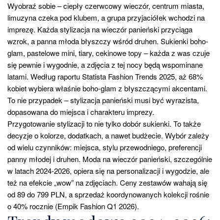
Wyobraź sobie – ciepły czerwcowy wieczór, centrum miasta,
limuzyna czeka pod klubem, a grupa przyjaciółek wchodzi na
imprezę. Każda stylizacja na wieczór panieński przyciąga
wzrok, a panna młoda błyszczy wśród druhen. Sukienki boho-
glam, pastelowe mini, tiary, cekinowe topy – każda z was czuje
się pewnie i wygodnie, a zdjęcia z tej nocy będą wspominane
latami. Według raportu Statista Fashion Trends 2025, aż 68%
kobiet wybiera właśnie boho-glam z błyszczącymi akcentami.
To nie przypadek – stylizacja panieński musi być wyrazista,
dopasowana do miejsca i charakteru imprezy.
Przygotowanie stylizacji to nie tylko dobór sukienki. To także
decyzje o kolorze, dodatkach, a nawet budżecie. Wybór zależy
od wielu czynników: miejsca, stylu przewodniego, preferencji
panny młodej i druhen. Moda na wieczór panieński, szczególnie
w latach 2024-2026, opiera się na personalizacji i wygodzie, ale
też na efekcie „wow” na zdjęciach. Ceny zestawów wahają się
od 89 do 799 PLN, a sprzedaż koordynowanych kolekcji rośnie
o 40% rocznie (Empik Fashion Q1 2026).