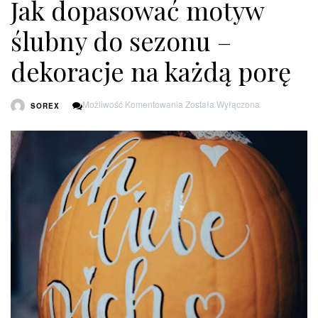
Jak dopasować motyw
ślubny do sezonu –
dekoracje na każdą porę
Jak
Możliwość Komentowania
Została Wyłączona
SOREX
Dopasować
Motyw
Ślubny
Do
Sezonu
–
Dekoracje
Na
Każdą
Porę