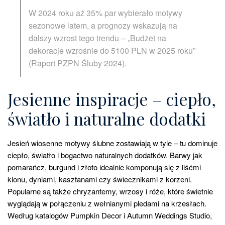
W 2024 roku aż 35% par wybierało motywy
sezonowe latem, a prognozy wskazują na
dalszy wzrost tego trendu – „Budżet na
dekoracje wzrośnie do 5100 PLN w 2025 roku”
(Raport PZPN Śluby 2024).
Jesienne inspiracje – ciepło,
światło i naturalne dodatki
Jesień wiosenne motywy ślubne zostawiają w tyle – tu dominuje
ciepło, światło i bogactwo naturalnych dodatków. Barwy jak
pomarańcz, burgund i złoto idealnie komponują się z liśćmi
klonu, dyniami, kasztanami czy świecznikami z korzeni.
Popularne są także chryzantemy, wrzosy i róże, które świetnie
wyglądają w połączeniu z wełnianymi pledami na krzesłach.
Według katalogów Pumpkin Decor i Autumn Weddings Studio,