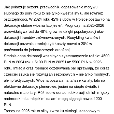
Jak pokazuje sezonu przewodnik, dopasowanie motywu
ślubnego do pory roku to nie tylko kwestia stylu, ale również
oszczędności. W 2024 roku 42% ślubów w Polsce postawiło na
dekoracje ślubne wiosna lato jesień. Prognozy na 2025-2026
przewidują wzrost do 48%, głównie dzięki popularyzacji eko-
dekoracji i trendów zrównoważonych. Recykling kwiatów i
dekoracji pozwala zmniejszyć koszty nawet o 20% w
porównaniu do jednorazowych aranżacji.
Średnia cena dekoracji weselnych systematycznie rośnie: 4500
PLN w 2024 roku, 5100 PLN w 2025 i aż 5500 PLN w 2026
roku. Inflacja oraz rosnące oczekiwania par sprawiają, że coraz
częściej szuka się rozwiązań sezonowych – nie tylko modnych,
ale i praktycznych. Wiosna pozwala na tańsze kwiaty, lato na
efektowne dekoracje plenerowe, jesień na ciepłe światło i
naturalne materiały. Różnice w cenach dekoracji letnich między
nadmorskimi a miejskimi salami mogą sięgnąć nawet 1200
PLN.
Trendy na 2025 rok to silny zwrot ku ekologii, sezonowym