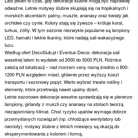
Lato jesień to czas, gdy dekoracje ślubne mogą być naprawdę
odważne. Letnie motywy ślubne skupiają się na tropikalnych i
morskich akcentach: palmy, muszle, ananasy oraz kwiaty jak
orchidee czy cynie. Kolory stają się żywsze – króluje koral,
turkus, żółty. W tym sezonie niezwykle popularne są lampiony
LED, hamaki i lekkie tkaniny, które nadają sali wakacyjnego
luzu.
Według ofert DecoSlub.pl i Eventus Decor, dekoracja sali
weselnej latem to wydatek od 2000 do 5000 PLN. Różnice
zależą od lokalizacji – nad morzem ceny rosną średnio o 800-
1200 PLN względem miast, głównie przez wyższy koszt
transportu i sezonowy popyt. Warto wybrać trwałe rośliny i
elementy, które przetrwają nawet upalny dzień.
Letnie sezonowe dekoracje weselne sprawdzają się w plenerze:
lampiony, girlandy z muszli czy ananasy na stołach tworzą
niezapomniany klimat. Choć ryzyko upałów wymaga dobrze
przemyślanych rozwiązań (np. chłodzące wentylatory lub
namioty), motywy ślubne z letnich miesięcy są okazją do
eksperymentowania z kolorem i formą.