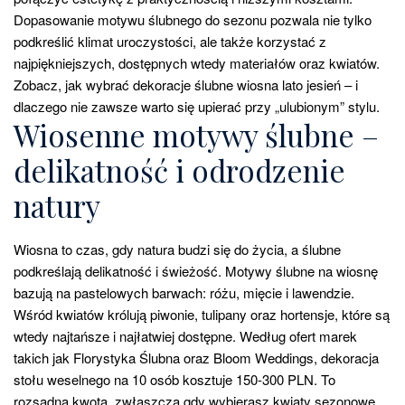
Dopasowanie motywu ślubnego do sezonu pozwala nie tylko
podkreślić klimat uroczystości, ale także korzystać z
najpiękniejszych, dostępnych wtedy materiałów oraz kwiatów.
Zobacz, jak wybrać dekoracje ślubne wiosna lato jesień – i
dlaczego nie zawsze warto się upierać przy „ulubionym” stylu.
Wiosenne motywy ślubne –
delikatność i odrodzenie
natury
Wiosna to czas, gdy natura budzi się do życia, a ślubne
podkreślają delikatność i świeżość. Motywy ślubne na wiosnę
bazują na pastelowych barwach: różu, mięcie i lawendzie.
Wśród kwiatów królują piwonie, tulipany oraz hortensje, które są
wtedy najtańsze i najłatwiej dostępne. Według ofert marek
takich jak Florystyka Ślubna oraz Bloom Weddings, dekoracja
stołu weselnego na 10 osób kosztuje 150-300 PLN. To
rozsądna kwota, zwłaszcza gdy wybierasz kwiaty sezonowe,