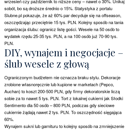
wrzesień czy październik to niższe ceny – nawet o 30%. Unikaj
sobót, bo są droższe średnio o 15%. Statystyka z portalu
Slubne.pl pokazuje, że aż 60% par decyduje się na offseason,
oszczędzając przeciętnie 15 tys. PLN. Kolejny sposób na tania
organizacja ślubu: ogranicz listę gości. Wesele na 50 osób to
wydatek rzędu 25-35 tys. PLN, a na 100 osób już 70-90 tys.
PLN.
DIY, wynajem i negocjacje –
ślub wesele z głową
Ograniczonym budżetem nie oznacza braku stylu. Dekoracje
zrobione własnoręcznie lub kupione w marketach (Pepco,
Auchan) to koszt 200-500 PLN, gdy firmy dekoratorskie liczą
sobie za to nawet 5 tys. PLN. Tort z lokalnej cukierni jak Słodki
Sentimento dla 50 osób – 800 PLN, podczas gdy sieciowe
cukiernie żądają nawet 2 tys. PLN. To oszczędność sięgająca
60%.
Wynajem sukni lub garnituru to kolejny sposób na zmniejszenie