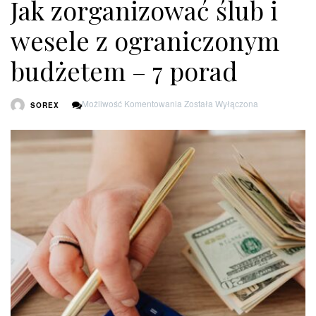
Jak zorganizować ślub i
wesele z ograniczonym
budżetem – 7 porad
Jak
Możliwość Komentowania
Została Wyłączona
SOREX
Zorganizować
Ślub
I
Wesele
Z
Ograniczonym
Budżetem
–
7
Porad