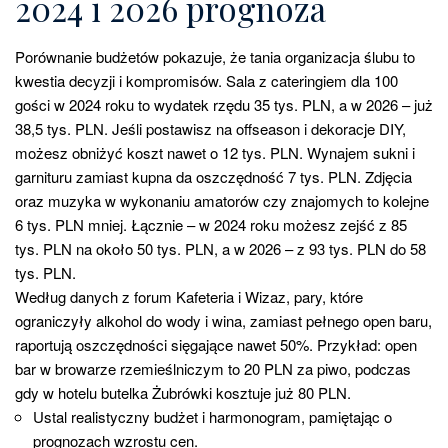
2024 i 2026 prognoza
Porównanie budżetów pokazuje, że tania organizacja ślubu to
kwestia decyzji i kompromisów. Sala z cateringiem dla 100
gości w 2024 roku to wydatek rzędu 35 tys. PLN, a w 2026 – już
38,5 tys. PLN. Jeśli postawisz na offseason i dekoracje DIY,
możesz obniżyć koszt nawet o 12 tys. PLN. Wynajem sukni i
garnituru zamiast kupna da oszczędność 7 tys. PLN. Zdjęcia
oraz muzyka w wykonaniu amatorów czy znajomych to kolejne
6 tys. PLN mniej. Łącznie – w 2024 roku możesz zejść z 85
tys. PLN na około 50 tys. PLN, a w 2026 – z 93 tys. PLN do 58
tys. PLN.
Według danych z forum Kafeteria i Wizaz, pary, które
ograniczyły alkohol do wody i wina, zamiast pełnego open baru,
raportują oszczędności sięgające nawet 50%. Przykład: open
bar w browarze rzemieślniczym to 20 PLN za piwo, podczas
gdy w hotelu butelka Żubrówki kosztuje już 80 PLN.
Ustal realistyczny budżet i harmonogram, pamiętając o
prognozach wzrostu cen.