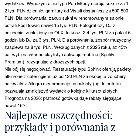
wydatków. Wypożyczalnie typu Pan Młody oferują suknie za 1-
2 tys. PLN dziennie, garnitury od Vistuli dostaniesz za 500-800
PLN. Dla porównania, zakup sukni w renomowanym salonie
potrafi kosztować nawet 15 tys. PLN. Fotograf czy DJ z
polecenia, znaleziony na OLX, to koszt 2-4 tys. PLN za pakiet 6
godzin lub DJ za 3 tys. PLN. Dla porównania, zespół muzyczny
zaśpiewa za 8 tys. PLN. Według danych z 2025 roku, aż 45%
par wybiera własne playlisty i aplikacje mobilne (Spotify
Premium), rezygnując z droższych opcji.
Nie bój się negocjować. Restauracje typu Sphinx oferują pakiety
all-in-one z cateringiem już od 120 PLN za osobę, a vouchery
na kwiaty z Allegro czy promocje na bukiety (np. Interflora)
pozwalają zmniejszyć wydatek o kolejne kilkaset złotych.
Prognoza na 2026: płatność gotówką daje rabaty sięgające
nawet 15%.
Najlepsze oszczędności:
przykłady i porównania z