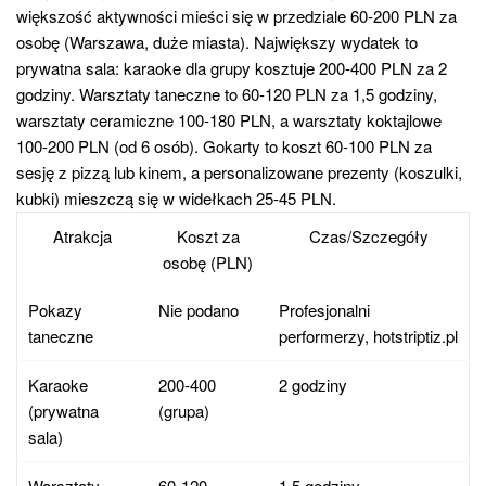
większość aktywności mieści się w przedziale 60-200 PLN za
osobę (Warszawa, duże miasta). Największy wydatek to
prywatna sala: karaoke dla grupy kosztuje 200-400 PLN za 2
godziny. Warsztaty taneczne to 60-120 PLN za 1,5 godziny,
warsztaty ceramiczne 100-180 PLN, a warsztaty koktajlowe
100-200 PLN (od 6 osób). Gokarty to koszt 60-100 PLN za
sesję z pizzą lub kinem, a personalizowane prezenty (koszulki,
kubki) mieszczą się w widełkach 25-45 PLN.
Atrakcja
Koszt za
Czas/Szczegóły
osobę (PLN)
Pokazy
Nie podano
Profesjonalni
taneczne
performerzy, hotstriptiz.pl
Karaoke
200-400
2 godziny
(prywatna
(grupa)
sala)
Warsztaty
60-120
1,5 godziny