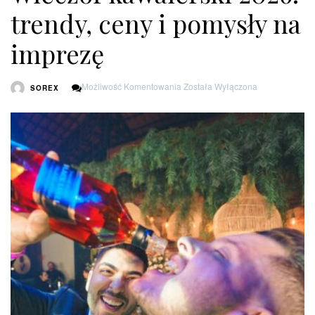
trendy, ceny i pomysły na
imprezę
Wieczór
Możliwość Komentowania
Została Wyłączona
SOREX
Kawalerski
2026:
Trendy,
Ceny
I
Pomysły
Na
Imprezę