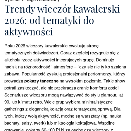
Trendy wieczór kawalerski
2026: od tematyki do
aktywności
Roku 2026 wieczory kawalerskie ewoluują stronę
tematycznych doświadczeń. Coraz częściej rezygnuje się z
alkoholu rzecz aktywności integrujących grupę. Dominuje
nacisk na różnorodność i atmosferę – liczy się nie tylko szalona
zabawa. Popularność zyskują profesjonalni performerzy, którzy
prowadzą
pokazy taneczne
na wysokim poziomie. Takie show
potrafi zaskoczyć, ale nie przekracza granic komfortu gości.
Scenariusze wieczoru mogą nawiązywać do stylu glamour, lat
90. lub klimatu retro. Wiele grup wybiera minimalistyczne
gatherings z elegancką kolacją oraz tematyczną oprawą. Dla
tych, którzy wolą aktywność, modne są warsztaty (np. nauka
bachaty, salsy, twerk) lub miksologia koktajlowa. Wspólne
gotowanie, gokarty 60-100 PLN za osobę czy wieczory z