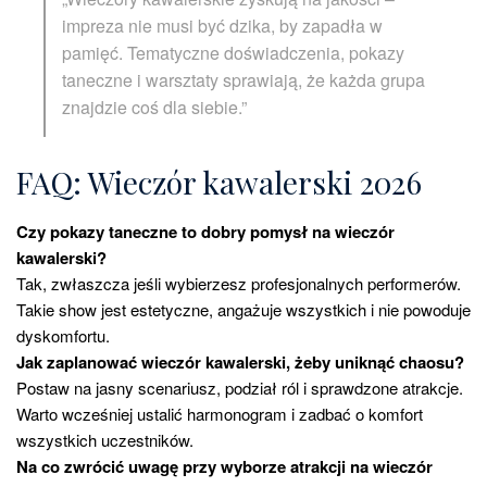
impreza nie musi być dzika, by zapadła w
pamięć. Tematyczne doświadczenia, pokazy
taneczne i warsztaty sprawiają, że każda grupa
znajdzie coś dla siebie.”
FAQ: Wieczór kawalerski 2026
Czy pokazy taneczne to dobry pomysł na wieczór
kawalerski?
Tak, zwłaszcza jeśli wybierzesz profesjonalnych performerów.
Takie show jest estetyczne, angażuje wszystkich i nie powoduje
dyskomfortu.
Jak zaplanować wieczór kawalerski, żeby uniknąć chaosu?
Postaw na jasny scenariusz, podział ról i sprawdzone atrakcje.
Warto wcześniej ustalić harmonogram i zadbać o komfort
wszystkich uczestników.
Na co zwrócić uwagę przy wyborze atrakcji na wieczór