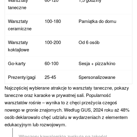
taneczne
Warsztaty
100-180
Pamiątka do domu
ceramiczne
Warsztaty
100-200
Od 6 osób
koktajlowe
Go-karty
60-100
Sesja + pizza/kino
Prezenty/gagi
25-45
Spersonalizowane
Najczęściej wybierane atrakcje to warsztaty taneczne, pokazy
taneczne oraz karaoke w prywatnej sali. Popularność
warsztatów rośnie – wynika to z chęci przeżycia czegoś
nowego w gronie znajomych. Według GUS, 2024 roku aż 48%
osób deklarowało chęć udziału w wydarzeniach z elementem
edukacyjnym lub rozwojowym.
„Wieczory kawalerskie zyskują na jakości –